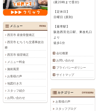
(夜20時まで受付)
【定休日】
日曜日 (原則)
メニュー
MENU
【最寄駅】
阪急西宮北口駅、東改札口
西宮市 産後骨盤矯正
より
西宮市 むちうち交通事故治
徒歩1分
療
会社概要
西宮市 猫背矯正
お問い合わせ
メニュー料金
プライバシーポリシー
施術風景
サイトマップ
お客様の声
地図行き方
スタッフ紹介
カテゴリー
CATEGORY
お問い合わせ
お客様の声
スタッフブログ