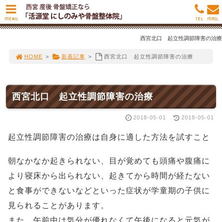
MENU
TEL
MAIL
西宮北口 起立性調節障害の治療
HOME
>
新着記事
>
西宮北口 起立性調節障害の治療
西宮北口 起立性調節障害の治療
2018-05-01
2018-05-01
起立性調節障害の治療は自身に適した方法を試すこと
朝なかなか起きられない、目が覚めても頭痛や腹痛に
より寝床から出られない、起きてから時間が経たない
と食事ができないなどといった症状が学童期の子供に
見られることがあります。
また、午前中は気分が優れなくて午後になると元気が