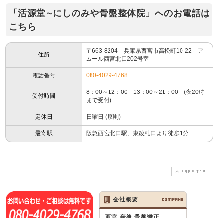
「活源堂∼にしのみや骨盤整体院」へのお電話は
こちら
〒663-8204 兵庫県西宮市高松町10-22 ア
住所
ムール西宮北口202号室
電話番号
080-4029-4768
8：00～12：00 13：00～21：00 (夜20時
受付時間
まで受付)
定休日
日曜日 (原則)
最寄駅
阪急西宮北口駅、東改札口より徒歩1分
PAGE TOP
会社概要
COMPANY
西宮 産後 骨盤矯正