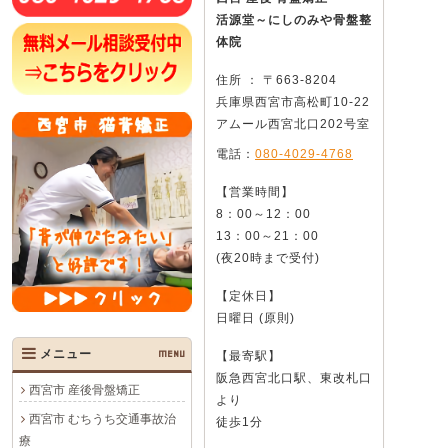
活源堂～にしのみや骨盤整
体院
住所 ： 〒663-8204
兵庫県西宮市高松町10-22
アムール西宮北口202号室
電話：
080-4029-4768
【営業時間】
8：00～12：00
13：00～21：00
(夜20時まで受付)
【定休日】
日曜日 (原則)
メニュー
MENU
【最寄駅】
阪急西宮北口駅、東改札口
西宮市 産後骨盤矯正
より
西宮市 むちうち交通事故治
徒歩1分
療