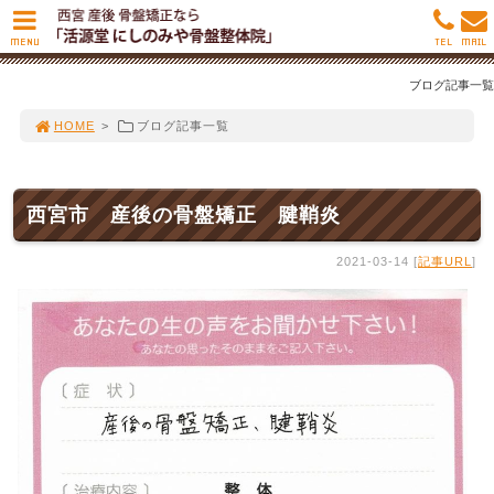
MENU
TEL
MAIL
ブログ記事一覧
HOME
>
ブログ記事一覧
西宮市 産後の骨盤矯正 腱鞘炎
2021-03-14 [
記事URL
]