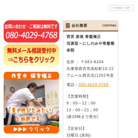
PAGE TOP
会社概要
COMPANY
西宮 産後 骨盤矯正
活源堂～にしのみや骨盤整
体院
住所 ： 〒663-8204
兵庫県西宮市高松町10-22
アムール西宮北口202号室
電話：
080-4029-4768
【営業時間】
8：00～12：00
13：00～21：00
(夜20時まで受付)
【定休日】
日曜日 (原則)