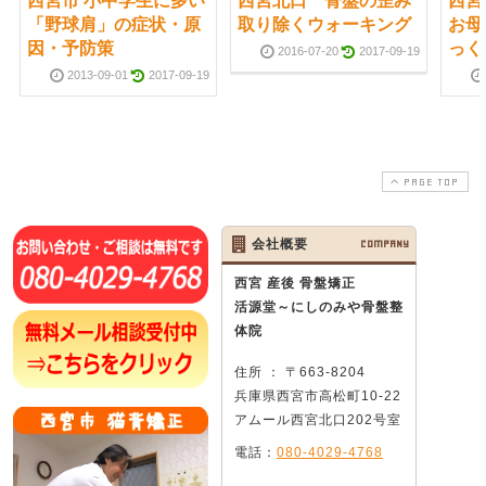
西宮市 小中学生に多い
西宮北口 骨盤の歪み
西宮
「野球肩」の症状・原
取り除くウォーキング
お母
因・予防策
っく
2016-07-20
2017-09-19
2013-09-01
2017-09-19
PAGE TOP
会社概要
COMPANY
西宮 産後 骨盤矯正
活源堂～にしのみや骨盤整
体院
住所 ： 〒663-8204
兵庫県西宮市高松町10-22
アムール西宮北口202号室
電話：
080-4029-4768