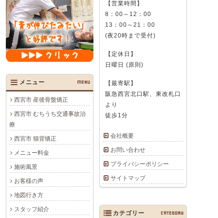
【営業時間】
8：00～12：00
13：00～21：00
(夜20時まで受付)
【定休日】
日曜日 (原則)
メニュー
MENU
【最寄駅】
阪急西宮北口駅、東改札口
西宮市 産後骨盤矯正
より
西宮市 むちうち交通事故治
徒歩1分
療
会社概要
西宮市 猫背矯正
お問い合わせ
メニュー料金
プライバシーポリシー
施術風景
サイトマップ
お客様の声
地図行き方
スタッフ紹介
カテゴリー
CATEGORY