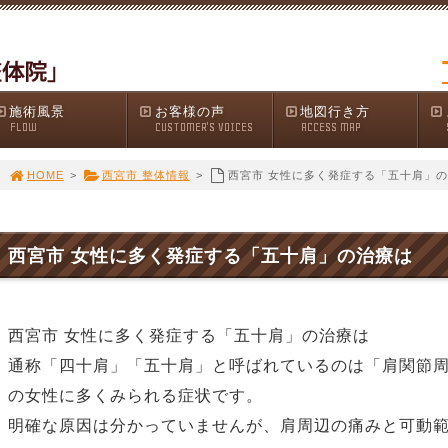
施術風景
お客様の声
地図行き方
FLOW
CUSTOMER'S VOICES
ACCESS MAP
HOME
>
西宮市 整体情報
>
西宮市 女性に多く発症する「五十肩」
西宮市 女性に多く発症する「五十肩」の治療は
西宮市 女性に多く発症する「五十肩」の治療は
通称「四十肩」「五十肩」と呼ばれているのは「肩関節周
の女性に多くみられる症状です。
明確な原因は分かっていませんが、肩周辺の痛みと可動