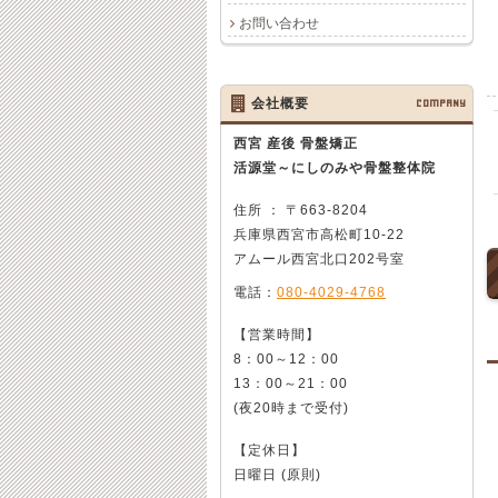
お問い合わせ
会社概要
COMPANY
西宮 産後 骨盤矯正
活源堂～にしのみや骨盤整体院
住所 ： 〒663-8204
兵庫県西宮市高松町10-22
アムール西宮北口202号室
電話：
080-4029-4768
【営業時間】
8：00～12：00
13：00～21：00
(夜20時まで受付)
【定休日】
日曜日 (原則)