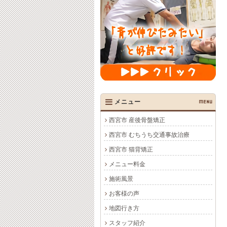
メニュー
MENU
西宮市 産後骨盤矯正
西宮市 むちうち交通事故治療
西宮市 猫背矯正
メニュー料金
施術風景
お客様の声
地図行き方
スタッフ紹介