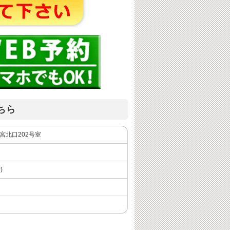
ちら
西宮北口202号室
)