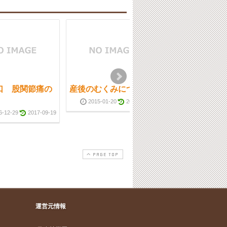
口 股関節痛の
産後のむくみについて
西宮市 O脚は
だけでなく健康
2015-01-20
2017-09-19
題の原因にもな
6-12-29
2017-09-19
2014-01-21
PAGE TOP
運営元情報