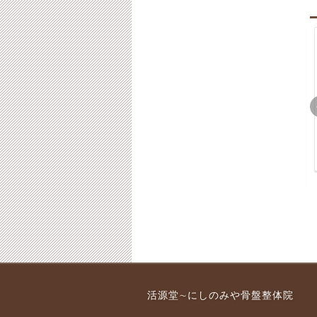
の対
西宮市 整形外科で
西宮市 整骨院の健康保
「異常なし」と診断さ
険適応と適応外の治療
れた尾骨痛は？
の違い
7-09-19
2014-01-15
2017-09-19
2013-08-23
2017-09-19
痛の
産後のむくみについて
西宮市 O脚は見た目
活源堂∼にしのみや骨盤整体院
だけでなく健康上の問
2015-01-20
2017-09-19
題の原因にもなる