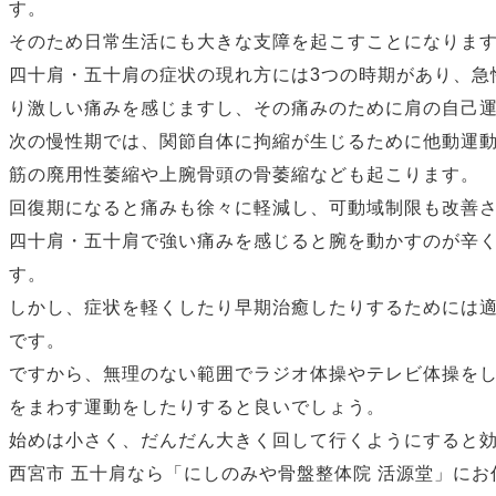
す。
そのため日常生活にも大きな支障を起こすことになりま
四十肩・五十肩の症状の現れ方には3つの時期があり、急
り激しい痛みを感じますし、その痛みのために肩の自己
次の慢性期では、関節自体に拘縮が生じるために他動運
筋の廃用性萎縮や上腕骨頭の骨萎縮なども起こります。
回復期になると痛みも徐々に軽減し、可動域制限も改善
四十肩・五十肩で強い痛みを感じると腕を動かすのが辛
す。
しかし、症状を軽くしたり早期治癒したりするためには
です。
ですから、無理のない範囲でラジオ体操やテレビ体操を
をまわす運動をしたりすると良いでしょう。
始めは小さく、だんだん大きく回して行くようにすると
西宮市 五十肩なら「にしのみや骨盤整体院 活源堂」にお