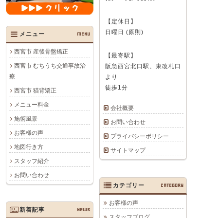
【定休日】
日曜日 (原則)
メニュー
MENU
西宮市 産後骨盤矯正
【最寄駅】
西宮市 むちうち交通事故治
阪急西宮北口駅、東改札口
療
より
徒歩1分
西宮市 猫背矯正
メニュー料金
会社概要
施術風景
お問い合わせ
お客様の声
プライバシーポリシー
地図行き方
サイトマップ
スタッフ紹介
お問い合わせ
カテゴリー
CATEGORY
お客様の声
新着記事
NEWS
スタッフブログ