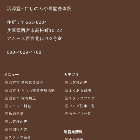
活源堂∼にしのみや骨盤整体院
住所：〒663-8204
兵庫県西宮市高松町10-22
アムール西宮北口202号室
080-4029-4768
メニュー
カテゴリ
西宮市 産後骨盤矯正
お客様の声
西宮 むちうち交通事故治療
よくある質問
西宮市 猫背矯正
スタッフブログ
メニュー料金
ブログ記事一覧
施術風景
カテゴリ一覧
お客様の声
地図行き方
運営元情報
スタッフ紹介
会社概要