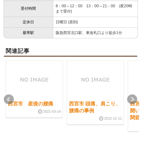
8：00～12：00 13：00～21：00 (夜20時
受付時間
まで受付)
定休日
日曜日 (原則)
最寄駅
阪急西宮北口駅、東改札口より徒歩1分
関連記事
西宮市 産後の腰痛
西宮市 頭痛、肩こり、
西宮
腰痛の事例
開い
2021-03-14
関節
2012-12-11