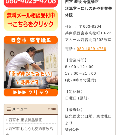
西宮 産後 骨盤矯正
活源堂～にしのみや骨盤整
体院
住所 ： 〒663-8204
兵庫県西宮市高松町10-22
アムール西宮北口202号室
電話：
080-4029-4768
【営業時間】
8：00～12：00
13：00～21：00
(夜20時まで受付)
【定休日】
日曜日 (原則)
メニュー
MENU
【最寄駅】
阪急西宮北口駅、東改札口
西宮市 産後骨盤矯正
より
西宮市 むちうち交通事故治
徒歩1分