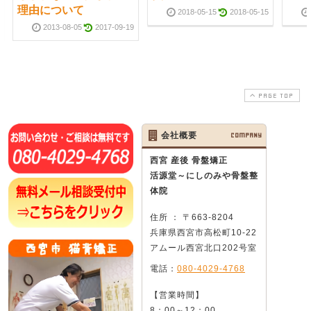
理由について
2018-05-15
2018-05-15
2013-08-05
2017-09-19
PAGE TOP
会社概要
COMPANY
西宮 産後 骨盤矯正
活源堂～にしのみや骨盤整
体院
住所 ： 〒663-8204
兵庫県西宮市高松町10-22
アムール西宮北口202号室
電話：
080-4029-4768
【営業時間】
8：00～12：00