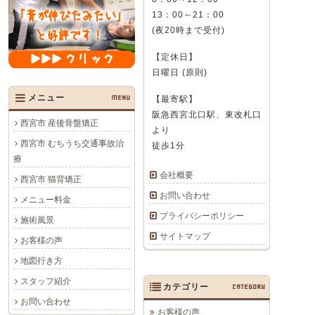
13：00～21：00
(夜20時まで受付)
【定休日】
日曜日 (原則)
メニュー
MENU
【最寄駅】
阪急西宮北口駅、東改札口
西宮市 産後骨盤矯正
より
西宮市 むちうち交通事故治
徒歩1分
療
会社概要
西宮市 猫背矯正
お問い合わせ
メニュー料金
プライバシーポリシー
施術風景
サイトマップ
お客様の声
地図行き方
スタッフ紹介
カテゴリー
CATEGORY
お問い合わせ
お客様の声