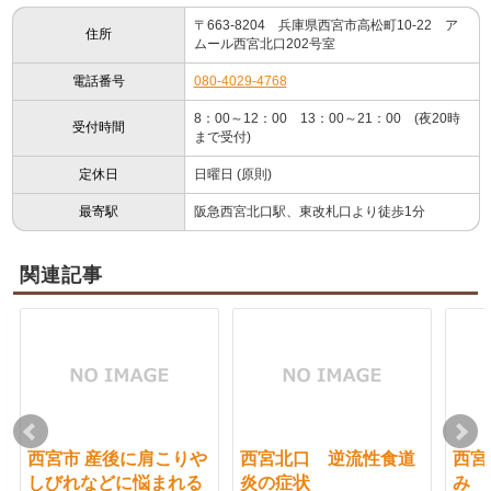
〒663-8204 兵庫県西宮市高松町10-22 ア
住所
ムール西宮北口202号室
電話番号
080-4029-4768
8：00～12：00 13：00～21：00 (夜20時
受付時間
まで受付)
定休日
日曜日 (原則)
最寄駅
阪急西宮北口駅、東改札口より徒歩1分
関連記事
西宮市 産後に肩こりや
西宮北口 逆流性食道
西宮
しびれなどに悩まれる
炎の症状
み