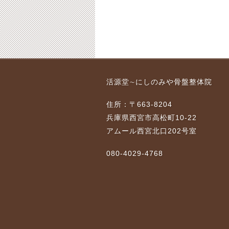
、腱
股関節痛、産後の骨盤
西宮市 産後の骨盤矯
活源堂∼にしのみや骨盤整体院
矯正
正 腰痛 頭痛
7-02-27
2018-07-10
2018-07-10
2021-03-14
住所：〒663-8204
兵庫県西宮市高松町10-22
アムール西宮北口202号室
080-4029-4768