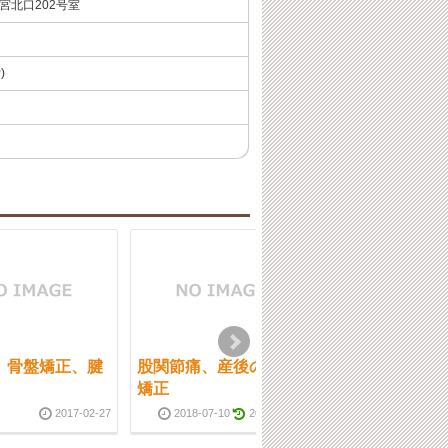
西宮北口202号室
)
 骨盤矯正、腱
股関節痛、産後の骨盤
西宮市 産後の
矯正
正 腰痛 頭痛
2017-02-27
2018-07-10
2018-07-10