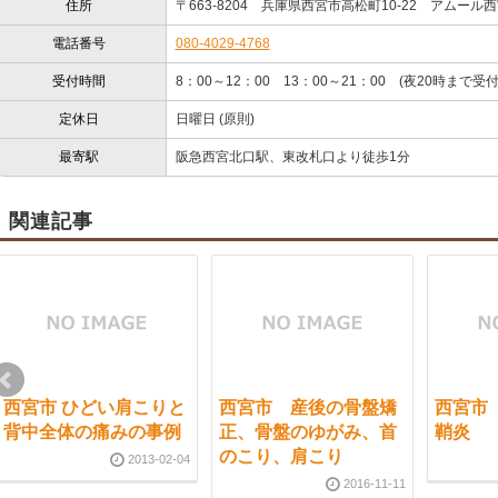
住所
〒663-8204 兵庫県西宮市高松町10-22 アムール
電話番号
080-4029-4768
受付時間
8：00～12：00 13：00～21：00 (夜20時まで受付
定休日
日曜日 (原則)
最寄駅
阪急西宮北口駅、東改札口より徒歩1分
関連記事
西宮市 ひどい肩こりと
西宮市 産後の骨盤矯
西宮市
背中全体の痛みの事例
正、骨盤のゆがみ、首
鞘炎
のこり、肩こり
2013-02-04
2016-11-11