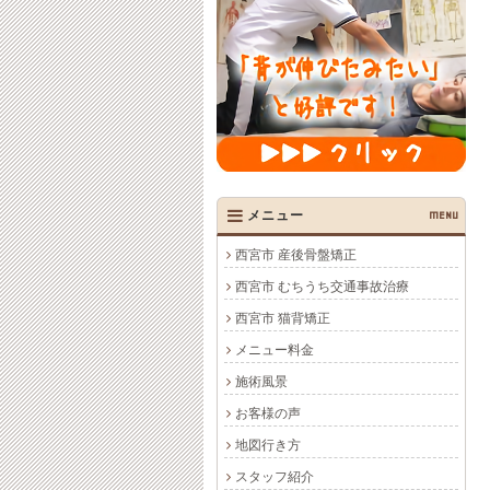
メニュー
MENU
西宮市 産後骨盤矯正
西宮市 むちうち交通事故治療
西宮市 猫背矯正
メニュー料金
施術風景
お客様の声
地図行き方
スタッフ紹介