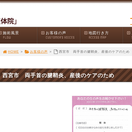
施術風景
お客様の声
地図行き方
FLOW
CUSTOMER'S VOICES
ACCESS MAP
HOME
>
お客様の声
>
西宮市 両手首の腱鞘炎、産後のケアのため
西宮市 両手首の腱鞘炎、産後のケアのため