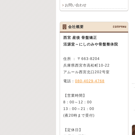
お問い合わせ
会社概要
COMPANY
西宮 産後 骨盤矯正
活源堂～にしのみや骨盤整体院
住所 ： 〒663-8204
兵庫県西宮市高松町10-22
アムール西宮北口202号室
電話：
080-4029-4768
【営業時間】
8：00～12：00
13：00～21：00
(夜20時まで受付)
【定休日】