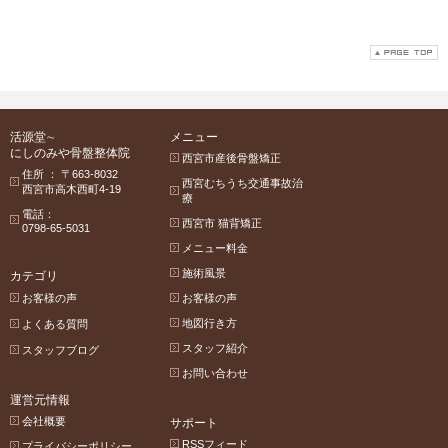
活源堂∼
メニュー
にしのみや骨盤整体院
西宮市産後骨盤矯正
住所 ： 〒663-8032
西宮むちうち交通事故治
西宮市高木西町4-19
療
電話：
西宮市 猫背矯正
0798-65-5031
メニュー料金
施術風景
カテゴリ
お客様の声
お客様の声
地図行き方
よくある質問
スタッフ紹介
スタッフブログ
お問い合わせ
運営元情報
会社概要
サポート
RSSフィード
プライバシーポリシー