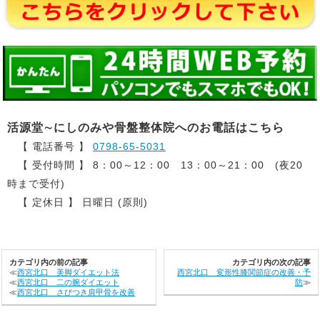
活源堂∼にしのみや骨盤整体院へのお電話はこちら
【 電話番号 】
0798-65-5031
【 受付時間 】 8：00～12：00 13：00～21：00 (夜20
時まで受付)
【 定休日 】 日曜日 (原則)
カテゴリ内の前の記事
カテゴリ内の次の記事
≪
西宮北口 美脚ダイエット法
西宮北口 変形性膝関節症の改善・予
≪
西宮北口 二の腕ダイエット
防
≫
≪
西宮北口 さびつき肩甲骨を改善